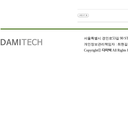
인
천
서울특별시 경인로53길 90 STX W-
출
개인정보관리책임자 : 최현길 | 상호
장
Copyrightⓒ
All Rights 
다미텍
안
마
출
장
마
사
지
출
장
안
마
바
나
나