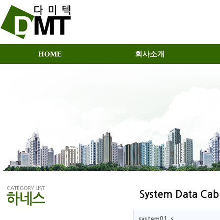
HOME
회사소개
System Data Cab
system01_s