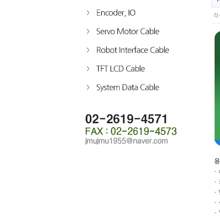
작
용
-
-
-
-
-