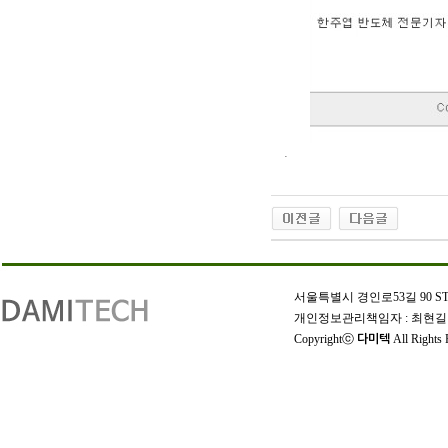
.
인
천
서울특별시 경인로53길 90 STX W-
출
개인정보관리책임자 : 최현길 | 상호
장
Copyrightⓒ
All Rights 
다미텍
안
마
출
장
마