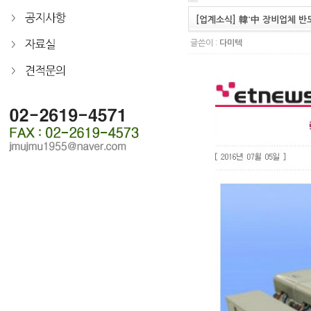
[업계소식] 韓˙中 장비업체 반
글쓴이 :
다미텍