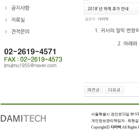
2018`년 하계 휴가 안내
글쓴이 :
다미텍
1. 귀사의 일익 번
2. 아래
인
천
서울특별시 경인로53길 90 STX W-
출
개인정보관리책임자 : 최현길 | 상호
장
Copyrightⓒ
All Rights 
다미텍
안