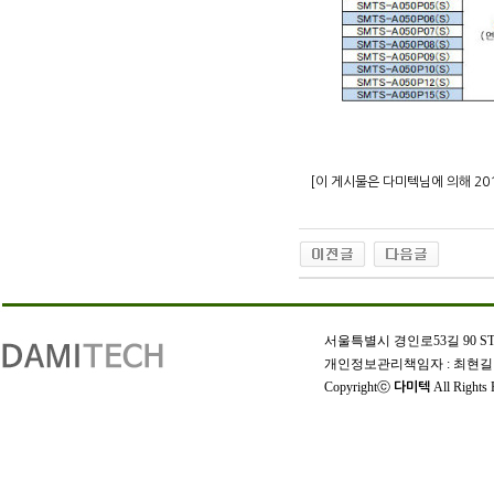
[이 게시물은 다미텍님에 의해 2016-
인
천
서울특별시 경인로53길 90 STX W-
출
개인정보관리책임자 : 최현길 | 상호
장
Copyrightⓒ
All Rights 
다미텍
안
마
출
장