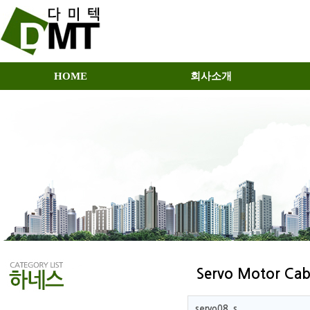
HOME
회사소개
Servo Motor Cab
servo08_s