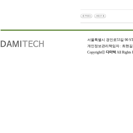
인
천
서울특별시 경인로53길 90 STX W-
출
개인정보관리책임자 : 최현길 | 상호
장
Copyrightⓒ
All Rights 
다미텍
안
마
출
장
마
사
지
출
장
안
마
바
나
나